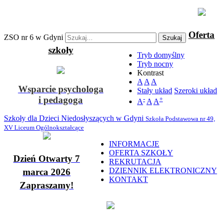
Oferta
ZSO nr 6 w Gdyni
Szukaj
szkoły
Tryb domyślny
Tryb nocny
Kontrast
A
A
A
Wsparcie psychologa
Stały układ
Szeroki układ
i pedagoga
-
+
A
A
A
Szkoły dla Dzieci Niedosłyszących w Gdyni
Szkoła Podstawowa nr 49,
XV Liceum Ogólnokształcące
INFORMACJE
OFERTA SZKOŁY
Dzień Otwarty 7
REKRUTACJA
DZIENNIK ELEKTRONICZNY
marca 2026
KONTAKT
Zapraszamy!