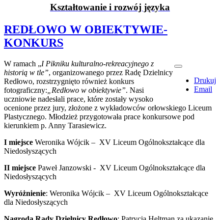
Kształtowanie i rozwój języka
REDŁOWO W OBIEKTYWIE-
KONKURS
W ramach „
I Pikniku kulturalno-rekreacyjnego z
historią w tle”
, organizowanego przez Radę Dzielnicy
Drukuj
Redłowo, rozstrzygnięto również konkurs
Email
fotograficzny:
„Redłowo w obiektywie”
. Nasi
uczniowie nadesłali prace, które zostały wysoko
ocenione przez jury, złożone z wykładowców orłowskiego Liceum
Plastycznego. Młodzież przygotowała prace konkursowe pod
kierunkiem p. Anny Tarasiewicz.
I miejsce
Weronika Wójcik – XV Liceum Ogólnokształcące dla
Niedosłyszących
II miejsce
Paweł Janzowski - XV Liceum Ogólnokształcące dla
Niedosłyszących
Wyróżnienie
: Weronika Wójcik – XV Liceum Ogólnokształcące
dla Niedosłyszących
Nagroda Rady Dzielnicy Redłowo
: Patrycja Heltman za ukazanie