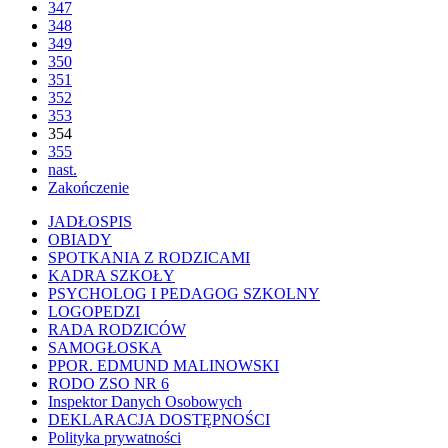
347
348
349
350
351
352
353
354
355
nast.
Zakończenie
JADŁOSPIS
OBIADY
SPOTKANIA Z RODZICAMI
KADRA SZKOŁY
PSYCHOLOG I PEDAGOG SZKOLNY
LOGOPEDZI
RADA RODZICÓW
SAMOGŁOSKA
PPOR. EDMUND MALINOWSKI
RODO ZSO NR 6
Inspektor Danych Osobowych
DEKLARACJA DOSTĘPNOŚCI
Polityka prywatności