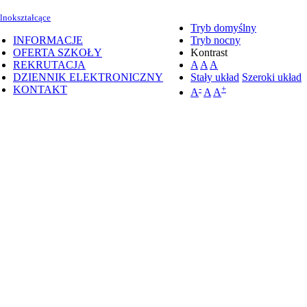
lnokształcące
Tryb domyślny
INFORMACJE
Tryb nocny
OFERTA SZKOŁY
Kontrast
REKRUTACJA
A
A
A
DZIENNIK ELEKTRONICZNY
Stały układ
Szeroki układ
KONTAKT
-
+
A
A
A