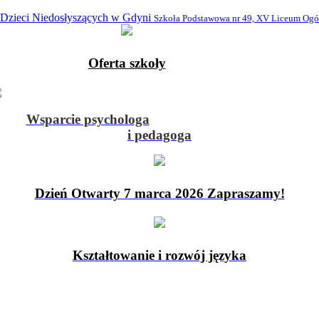
 Dzieci Niedosłyszących w Gdyni
Szkoła Podstawowa nr 49, XV Liceum Ogó
Oferta szkoły
Wsparcie psychologa
i pedagoga
Dzień Otwarty 7 marca 2026 Zapraszamy!
Kształtowanie i rozwój języka