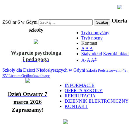
Oferta
ZSO nr 6 w Gdyni
Szukaj
szkoły
Tryb domyślny
Tryb nocny
Kontrast
A
A
A
Wsparcie psychologa
Stały układ
Szeroki układ
i pedagoga
-
+
A
A
A
Szkoły dla Dzieci Niedosłyszących w Gdyni
Szkoła Podstawowa nr 49,
XV Liceum Ogólnokształcące
INFORMACJE
OFERTA SZKOŁY
Dzień Otwarty 7
REKRUTACJA
DZIENNIK ELEKTRONICZNY
marca 2026
KONTAKT
Zapraszamy!