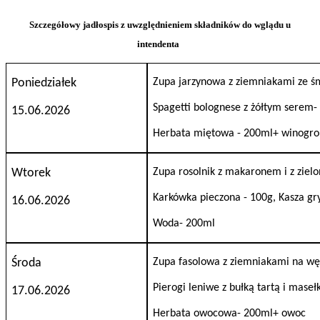
Szczegółowy jadłospis z uwzględnieniem składników do wglądu u
intendenta
Poniedziałek
Zupa jarzynowa z ziemniakami ze ś
Spagetti bolognese z żółtym serem-
15.06.2026
Herbata miętowa -
200ml+ winogro
Wtorek
Zupa rosolnik z makaronem
i
z ziel
Karkówka pieczona -
100g, Kasza gr
16.06.2026
Woda-
200ml
Środa
Zupa fasolowa z ziemniakami na w
Pierogi leniwe z bułką tartą i mase
17.06.2026
Herbata owocowa-
200ml+ owoc