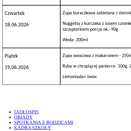
Czwartek
Zupa buraczkowa zabielana z ziem
N
u
ggetsy z kurczaka z sosem czosn
18.06.2026
szczypiorkiem porcja ok.-
90g
Woda-
200ml
Piątek
Zupa owocowa z makaronem - 250
Ryba w chrupiącej panierce-
100g, 
19.06.2026
Lemoniada+ owoc
JADŁOSPIS
OBIADY
SPOTKANIA Z RODZICAMI
KADRA SZKOŁY