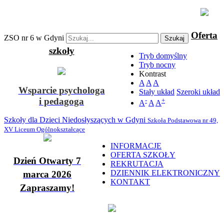
Oferta
ZSO nr 6 w Gdyni
Szukaj
szkoły
Tryb domyślny
Tryb nocny
Kontrast
A
A
A
Wsparcie psychologa
Stały układ
Szeroki układ
i pedagoga
-
+
A
A
A
Szkoły dla Dzieci Niedosłyszących w Gdyni
Szkoła Podstawowa nr 49,
XV Liceum Ogólnokształcące
INFORMACJE
OFERTA SZKOŁY
Dzień Otwarty 7
REKRUTACJA
DZIENNIK ELEKTRONICZNY
marca 2026
KONTAKT
Zapraszamy!