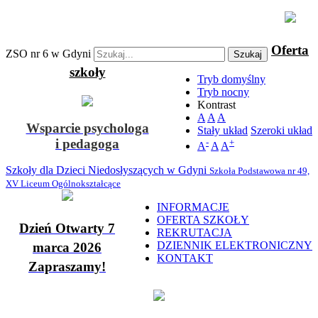
Oferta
ZSO nr 6 w Gdyni
Szukaj
szkoły
Tryb domyślny
Tryb nocny
Kontrast
A
A
A
Wsparcie psychologa
Stały układ
Szeroki układ
i pedagoga
-
+
A
A
A
Szkoły dla Dzieci Niedosłyszących w Gdyni
Szkoła Podstawowa nr 49,
XV Liceum Ogólnokształcące
INFORMACJE
OFERTA SZKOŁY
Dzień Otwarty 7
REKRUTACJA
DZIENNIK ELEKTRONICZNY
marca 2026
KONTAKT
Zapraszamy!