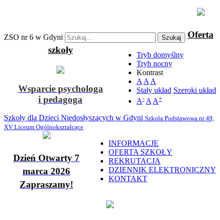
Oferta
ZSO nr 6 w Gdyni
Szukaj
szkoły
Tryb domyślny
Tryb nocny
Kontrast
A
A
A
Wsparcie psychologa
Stały układ
Szeroki układ
i pedagoga
-
+
A
A
A
Szkoły dla Dzieci Niedosłyszących w Gdyni
Szkoła Podstawowa nr 49,
XV Liceum Ogólnokształcące
INFORMACJE
OFERTA SZKOŁY
Dzień Otwarty 7
REKRUTACJA
DZIENNIK ELEKTRONICZNY
marca 2026
KONTAKT
Zapraszamy!