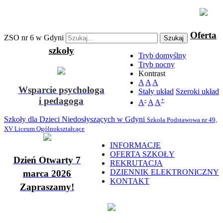
Oferta
ZSO nr 6 w Gdyni
Szukaj
szkoły
Tryb domyślny
Tryb nocny
Kontrast
A
A
A
Wsparcie psychologa
Stały układ
Szeroki układ
i pedagoga
-
+
A
A
A
Szkoły dla Dzieci Niedosłyszących w Gdyni
Szkoła Podstawowa nr 49,
XV Liceum Ogólnokształcące
INFORMACJE
OFERTA SZKOŁY
Dzień Otwarty 7
REKRUTACJA
DZIENNIK ELEKTRONICZNY
marca 2026
KONTAKT
Zapraszamy!