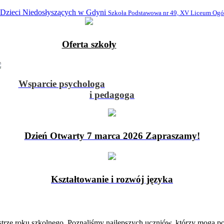
 Dzieci Niedosłyszących w Gdyni
Szkoła Podstawowa nr 49, XV Liceum Ogó
Oferta szkoły
Wsparcie psychologa
i pedagoga
Dzień Otwarty 7 marca 2026 Zapraszamy!
Kształtowanie i rozwój języka
trze roku szkolnego. Poznaliśmy najlepszych uczniów, którzy mogą po