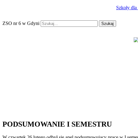
Szkoły dla
ZSO nr 6 w Gdyni
Szukaj
PODSUMOWANIE I SEMESTRU
W czwartek 26 lutego odbył się apel podsumowujący pracę w I semes