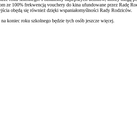
om ze 100% frekwencją vouchery do kina ufundowane przez Radę Rodz
jścia obędą się również dzięki wspaniałomyślności Rady Rodziców.
na koniec roku szkolnego będzie tych osób jeszcze więcej.