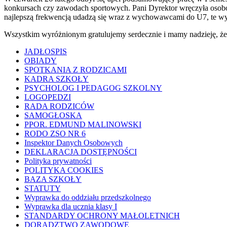
konkursach czy zawodach sportowych. Pani Dyrektor wręczyła osob
najlepszą frekwencją udadzą się wraz z wychowawcami do U7, te wy
Wszystkim wyróżnionym gratulujemy serdecznie i mamy nadzieję, że 
JADŁOSPIS
OBIADY
SPOTKANIA Z RODZICAMI
KADRA SZKOŁY
PSYCHOLOG I PEDAGOG SZKOLNY
LOGOPEDZI
RADA RODZICÓW
SAMOGŁOSKA
PPOR. EDMUND MALINOWSKI
RODO ZSO NR 6
Inspektor Danych Osobowych
DEKLARACJA DOSTĘPNOŚCI
Polityka prywatności
POLITYKA COOKIES
BAZA SZKOŁY
STATUTY
Wyprawka do oddziału przedszkolnego
Wyprawka dla ucznia klasy I
STANDARDY OCHRONY MAŁOLETNICH
DORADZTWO ZAWODOWE