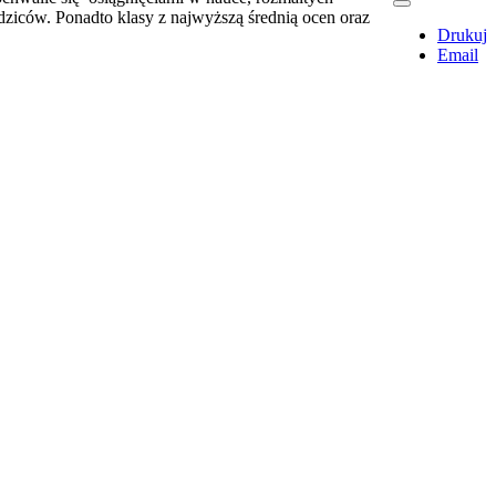
iców. Ponadto klasy z najwyższą średnią ocen oraz
Drukuj
Email