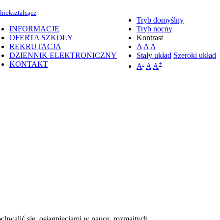
lnokształcące
Tryb domyślny
INFORMACJE
Tryb nocny
OFERTA SZKOŁY
Kontrast
REKRUTACJA
A
A
A
DZIENNIK ELEKTRONICZNY
Stały układ
Szeroki układ
KONTAKT
-
+
A
A
A
chwalić się osiągnięciami w nauce, rozmaitych