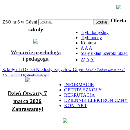
Oferta
ZSO nr 6 w Gdyni
Szukaj
szkoły
Tryb domyślny
Tryb nocny
Kontrast
A
A
A
Wsparcie psychologa
Stały układ
Szeroki układ
i pedagoga
-
+
A
A
A
Szkoły dla Dzieci Niedosłyszących w Gdyni
Szkoła Podstawowa nr 49,
XV Liceum Ogólnokształcące
INFORMACJE
OFERTA SZKOŁY
Dzień Otwarty 7
REKRUTACJA
DZIENNIK ELEKTRONICZNY
marca 2026
KONTAKT
Zapraszamy!