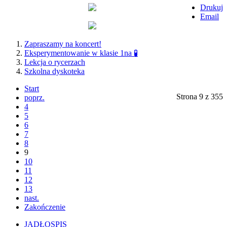
Drukuj
Email
Zapraszamy na koncert!
Eksperymentowanie w klasie 1na 🧪
Lekcja o rycerzach
Szkolna dyskoteka
Start
Strona 9 z 355
poprz.
4
5
6
7
8
9
10
11
12
13
nast.
Zakończenie
JADŁOSPIS