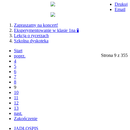
Drukuj
Email
Zapraszamy na koncert!
Eksperymentowanie w klasie 1na 🧪
Lekcja o rycerzach
Szkolna dyskoteka
Start
Strona 9 z 355
poprz.
4
5
6
7
8
9
10
11
12
13
nast.
Zakończenie
JADŁOSPIS