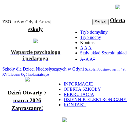
Oferta
ZSO nr 6 w Gdyni
Szukaj
szkoły
Tryb domyślny
Tryb nocny
Kontrast
A
A
A
Wsparcie psychologa
Stały układ
Szeroki układ
i pedagoga
-
+
A
A
A
Szkoły dla Dzieci Niedosłyszących w Gdyni
Szkoła Podstawowa nr 49,
XV Liceum Ogólnokształcące
INFORMACJE
OFERTA SZKOŁY
Dzień Otwarty 7
REKRUTACJA
DZIENNIK ELEKTRONICZNY
marca 2026
KONTAKT
Zapraszamy!