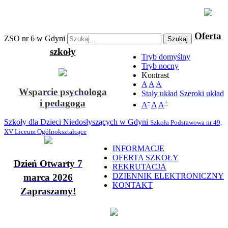
Oferta
ZSO nr 6 w Gdyni
Szukaj
szkoły
Tryb domyślny
Tryb nocny
Kontrast
A
A
A
Wsparcie psychologa
Stały układ
Szeroki układ
i pedagoga
-
+
A
A
A
Szkoły dla Dzieci Niedosłyszących w Gdyni
Szkoła Podstawowa nr 49,
XV Liceum Ogólnokształcące
INFORMACJE
OFERTA SZKOŁY
Dzień Otwarty 7
REKRUTACJA
DZIENNIK ELEKTRONICZNY
marca 2026
KONTAKT
Zapraszamy!