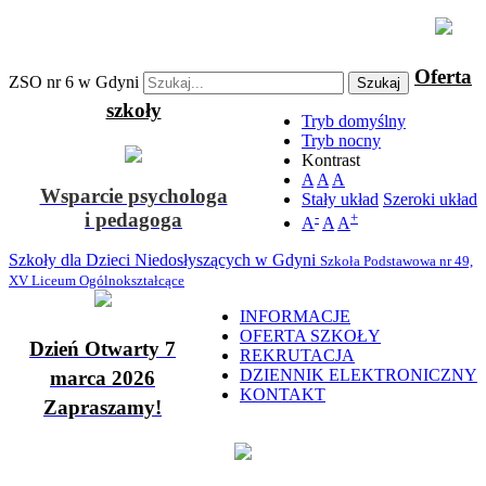
Oferta
ZSO nr 6 w Gdyni
Szukaj
szkoły
Tryb domyślny
Tryb nocny
Kontrast
A
A
A
Wsparcie psychologa
Stały układ
Szeroki układ
i pedagoga
-
+
A
A
A
Szkoły dla Dzieci Niedosłyszących w Gdyni
Szkoła Podstawowa nr 49,
XV Liceum Ogólnokształcące
INFORMACJE
OFERTA SZKOŁY
Dzień Otwarty 7
REKRUTACJA
DZIENNIK ELEKTRONICZNY
marca 2026
KONTAKT
Zapraszamy!