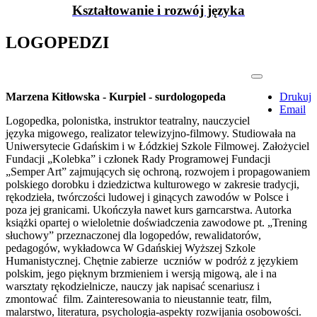
Kształtowanie i rozwój języka
LOGOPEDZI
Marzena Kitłowska - Kurpiel - surdologopeda
Drukuj
Email
Logopedka, polonistka, instruktor teatralny, nauczyciel
języka migowego, realizator telewizyjno-filmowy. Studiowała na
Uniwersytecie Gdańskim i w Łódzkiej Szkole Filmowej. Założyciel
Fundacji „Kolebka” i członek Rady Programowej Fundacji
„Semper Art” zajmujących się ochroną, rozwojem i propagowaniem
polskiego dorobku i dziedzictwa kulturowego w zakresie tradycji,
rękodzieła, twórczości ludowej i ginących zawodów w Polsce i
poza jej granicami. Ukończyła nawet kurs garncarstwa. Autorka
książki opartej o wieloletnie doświadczenia zawodowe pt. „Trening
słuchowy” przeznaczonej dla logopedów, rewalidatorów,
pedagogów, wykładowca W Gdańskiej Wyższej Szkole
Humanistycznej. Chętnie zabierze uczniów w podróż z językiem
polskim, jego pięknym brzmieniem i wersją migową, ale i na
warsztaty rękodzielnicze, nauczy jak napisać scenariusz i
zmontować film. Zainteresowania to nieustannie teatr, film,
malarstwo, literatura, psychologia-aspekty rozwijania osobowości.