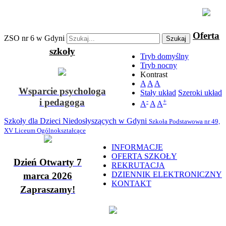
Oferta
ZSO nr 6 w Gdyni
Szukaj
szkoły
Tryb domyślny
Tryb nocny
Kontrast
A
A
A
Wsparcie psychologa
Stały układ
Szeroki układ
i pedagoga
-
+
A
A
A
Szkoły dla Dzieci Niedosłyszących w Gdyni
Szkoła Podstawowa nr 49,
XV Liceum Ogólnokształcące
INFORMACJE
OFERTA SZKOŁY
Dzień Otwarty 7
REKRUTACJA
DZIENNIK ELEKTRONICZNY
marca 2026
KONTAKT
Zapraszamy!